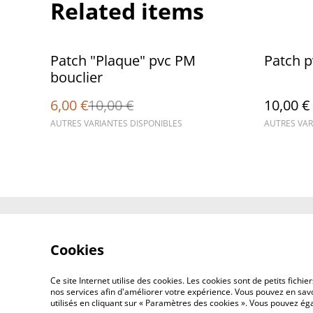
Related items
%
Patch "Plaque" pvc PM
Patch p
bouclier
6,00 €
10,00 €
10,00 €
AUTRES VARIANTES DISPONIBLES
AUTRES VAR
Contact Us
Cookies
Ce site Internet utilise des cookies. Les cookies sont de petits fic
nos services afin d'améliorer votre expérience. Vous pouvez en savoi
utilisés en cliquant sur « Paramètres des cookies ». Vous pouvez é
©
2026
Concept Design Store