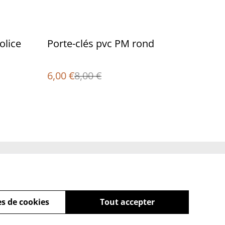
%
olice
Porte-clés pvc PM rond
6,00 €
8,00 €
Policy
s de cookies
Tout accepter
powered by