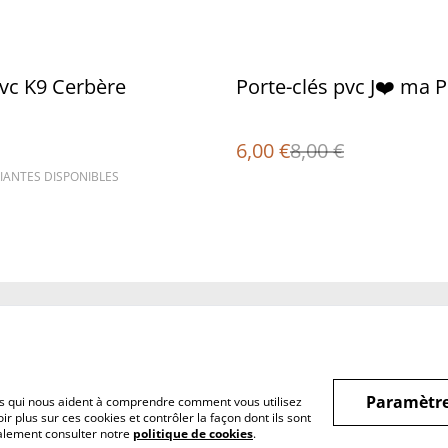
%
vc K9 Cerbère
Porte-clés pvc J❤️ ma P
6,00 €
8,00 €
IANTES DISPONIBLES
Legal Terms
Privacy Policy
Cookie 
Paramètre
hiers qui nous aident à comprendre comment vous utilisez
r plus sur ces cookies et contrôler la façon dont ils sont
galement consulter notre
politique de cookies
.