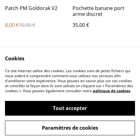
%
Patch PM Goldorak V2
Pochette banane port
arme discret
8,00 €
10,00 €
35,00 €
Cookies
Ce site Internet utilise des cookies. Les cookies sont de petits fichiers qui
nous aident à comprendre comment vous utilisez nos services afin
d'améliorer votre expérience. Vous pouvez en savoir plus sur ces cookies
Contact Us
Legal Terms
et contrôler la façon dont ils sont utilisés en cliquant sur « Paramètres des
Privacy Policy
Cookie Policy
cookies ». Vous pouvez également consulter notre
politique de cookies
.
Tout accepter
©
2026
Concept Design Store
Paramètres de cookies
powered by