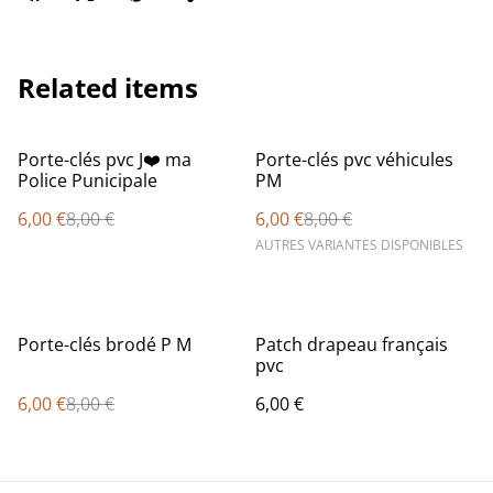
Related items
%
%
Porte-clés pvc J❤️ ma
Porte-clés pvc véhicules
Police Punicipale
PM
6,00 €
8,00 €
6,00 €
8,00 €
AUTRES VARIANTES DISPONIBLES
%
Porte-clés brodé P M
Patch drapeau français
pvc
6,00 €
8,00 €
6,00 €