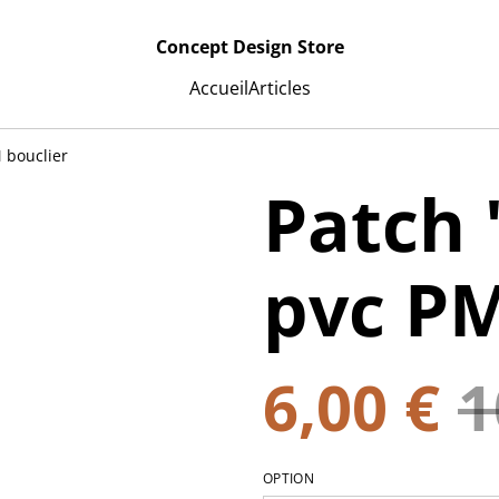
Concept Design Store
Accueil
Articles
 bouclier
Patch 
pvc PM
6,00 €
1
OPTION