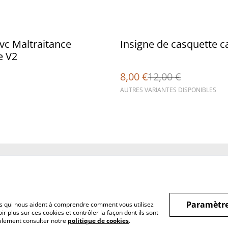
%
vc Maltraitance
Insigne de casquette ca
e V2
8,00 €
12,00 €
AUTRES VARIANTES DISPONIBLES
Legal Terms
Privacy Policy
Cookie 
Paramètre
hiers qui nous aident à comprendre comment vous utilisez
r plus sur ces cookies et contrôler la façon dont ils sont
galement consulter notre
politique de cookies
.