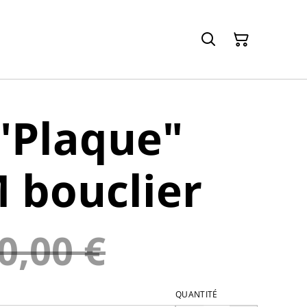
"Plaque"
 bouclier
0,00 €
QUANTITÉ