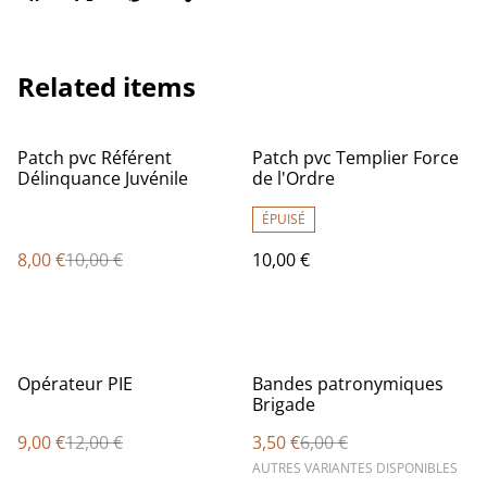
Related items
%
Patch pvc Référent
Patch pvc Templier Force
Délinquance Juvénile
de l'Ordre
ÉPUISÉ
8,00 €
10,00 €
10,00 €
%
%
Opérateur PIE
Bandes patronymiques
Brigade
9,00 €
12,00 €
3,50 €
6,00 €
AUTRES VARIANTES DISPONIBLES