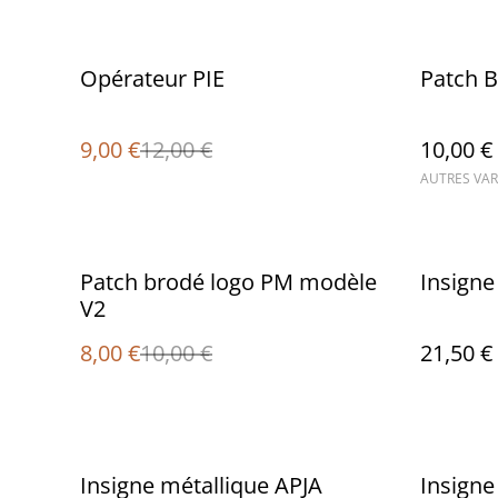
%
Opérateur PIE
Patch B
9,00 €
12,00 €
10,00 €
AUTRES VAR
%
Patch brodé logo PM modèle
Insigne
V2
8,00 €
10,00 €
21,50 €
Insigne métallique APJA
Insigne