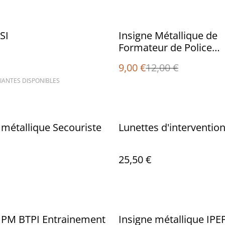
%
SI
Insigne Métallique de
Formateur de Police
Municipale
9,00 €
12,00 €
IANTES DISPONIBLES
 métallique Secouriste
Lunettes d'interventio
25,50 €
%
 PM BTPI Entrainement
Insigne métallique IP