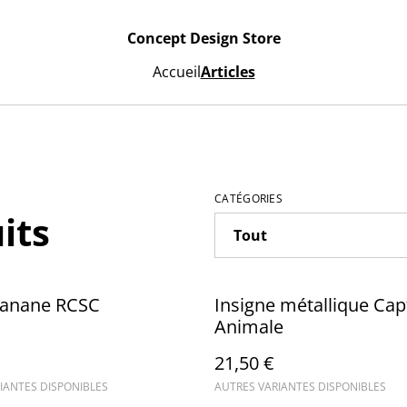
Concept Design Store
Accueil
Articles
CATÉGORIES
its
banane RCSC
Insigne métallique Cap
Animale
21,50 €
IANTES DISPONIBLES
AUTRES VARIANTES DISPONIBLES