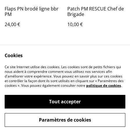
Flaps PN brodé ligne bbr
Patch PM RESCUE Chef de
PM
Brigade
24,00 €
10,00 €
Cookies
Ce site Internet utilise des cookies. Les cookies sont de petits fichiers qui
nous aident à comprendre comment vous utilisez nos services afin
d'améliorer votre expérience. Vous pouvez en savoir plus sur ces cookies
Contact Us
Legal Terms
et contrôler la façon dont ils sont utilisés en cliquant sur « Paramètres des
Privacy Policy
Cookie Policy
cookies ». Vous pouvez également consulter notre
politique de cookies
.
Tout accepter
©
2026
Concept Design Store
Paramètres de cookies
powered by