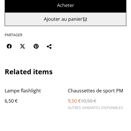
Acheter
Ajouter au panier
PARTAGER
Related items
%
Lampe flashlight
Chaussettes de sport PM
6,50 €
9,50 €
10,50 €
AUTRES VARIANTES DISPONIBLES