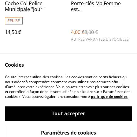
%
Cache Col Police
Porte-clés Ma Femme
Municipale "Jour"
est...
ÉPUISÉ
14,50 €
4,00 €
8,00 €
AUTRES VARIANTES DISPONIBLES
Cookies
Ce site Internet utilise des cookies. Les cookies sont de petits fichiers qui
nous aident à comprendre comment vous utilisez nos services afin
d'améliorer votre expérience. Vous pouvez en savoir plus sur ces cookies
Contact Us
Legal Terms
et contrôler la façon dont ils sont utilisés en cliquant sur « Paramètres des
Privacy Policy
Cookie Policy
cookies ». Vous pouvez également consulter notre
politique de cookies
.
Tout accepter
©
2026
Concept Design Store
Paramètres de cookies
powered by