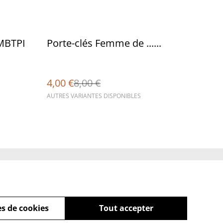
%
MBTPI
Porte-clés Femme de ......
4,00 €
8,00 €
AUTRES VARIANTES DISPONIBLES
Policy
s de cookies
Tout accepter