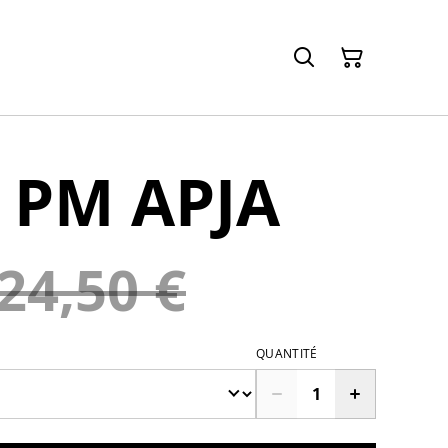
t PM APJA
24,50 €
QUANTITÉ