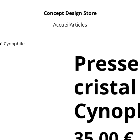
Concept Design Store
Accueil
Articles
té Cynophile
Presse
crista
Cynop
35,00 €