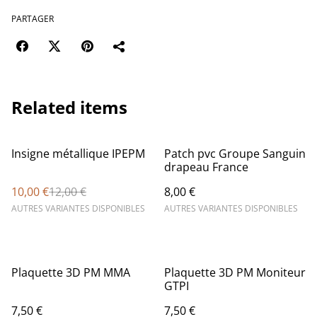
PARTAGER
Related items
%
Insigne métallique IPEPM
Patch pvc Groupe Sanguin
drapeau France
10,00 €
12,00 €
8,00 €
AUTRES VARIANTES DISPONIBLES
AUTRES VARIANTES DISPONIBLES
Plaquette 3D PM MMA
Plaquette 3D PM Moniteur
GTPI
7,50 €
7,50 €