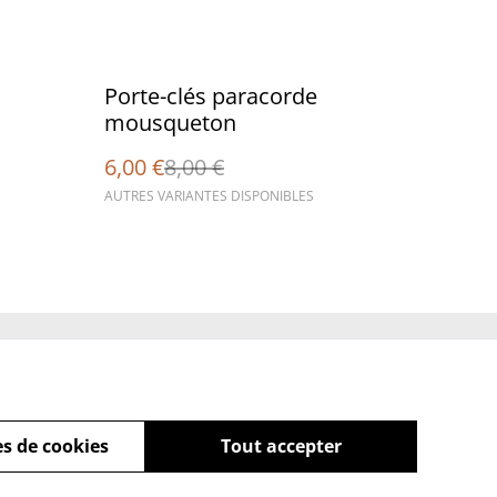
%
Porte-clés paracorde
mousqueton
6,00 €
8,00 €
AUTRES VARIANTES DISPONIBLES
Policy
s de cookies
Tout accepter
powered by