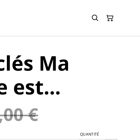
clés Ma
est...
,00 €
QUANTITÉ