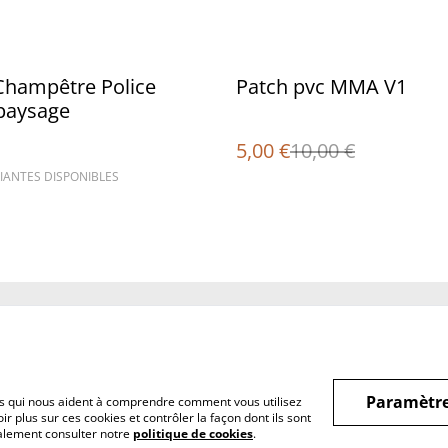
%
Champêtre Police
Patch pvc MMA V1
paysage
5,00 €
10,00 €
IANTES DISPONIBLES
Legal Terms
Privacy Policy
Cookie 
Paramètre
hiers qui nous aident à comprendre comment vous utilisez
r plus sur ces cookies et contrôler la façon dont ils sont
galement consulter notre
politique de cookies
.