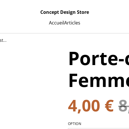
Concept Design Store
Accueil
Articles
t...
Porte-
Femme 
4,00 €
8
OPTION