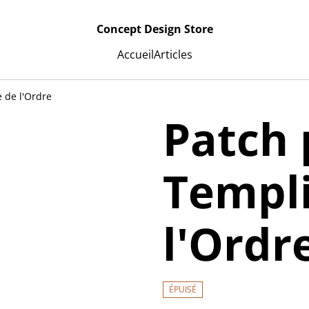
Concept Design Store
Accueil
Articles
 de l'Ordre
Patch 
Templi
l'Ordr
ÉPUISÉ