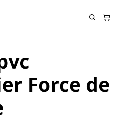
pvc
er Force de
e