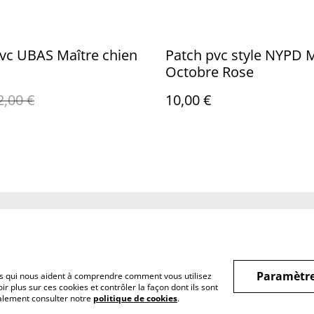
vc UBAS Maître chien
Patch pvc style NYPD 
Octobre Rose
2,00 €
10,00 €
Legal Terms
Privacy Policy
Cookie 
Paramètre
hiers qui nous aident à comprendre comment vous utilisez
r plus sur ces cookies et contrôler la façon dont ils sont
galement consulter notre
politique de cookies
.