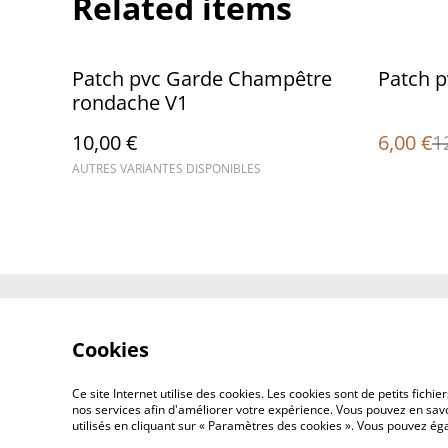
Related items
%
Patch pvc Garde Champêtre
Patch p
rondache V1
10,00 €
6,00 €
1
AUTRES VARIANTES DISPONIBLES
Contact Us
Cookies
Ce site Internet utilise des cookies. Les cookies sont de petits fic
nos services afin d'améliorer votre expérience. Vous pouvez en savoi
utilisés en cliquant sur « Paramètres des cookies ». Vous pouvez é
©
2026
Concept Design Store