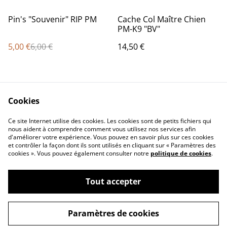
%
Pin's "Souvenir" RIP PM
Cache Col Maître Chien
PM-K9 "BV"
5,00 €
6,00 €
14,50 €
Cookies
Ce site Internet utilise des cookies. Les cookies sont de petits fichiers qui
nous aident à comprendre comment vous utilisez nos services afin
d'améliorer votre expérience. Vous pouvez en savoir plus sur ces cookies
Contact Us
Legal Terms
et contrôler la façon dont ils sont utilisés en cliquant sur « Paramètres des
Privacy Policy
Cookie Policy
cookies ». Vous pouvez également consulter notre
politique de cookies
.
Tout accepter
©
2026
Concept Design Store
Paramètres de cookies
powered by