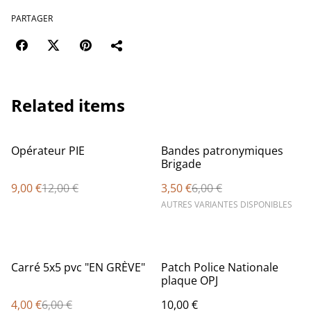
PARTAGER
Related items
%
%
Opérateur PIE
Bandes patronymiques
Brigade
9,00 €
12,00 €
3,50 €
6,00 €
AUTRES VARIANTES DISPONIBLES
%
Carré 5x5 pvc "EN GRÈVE"
Patch Police Nationale
plaque OPJ
4,00 €
6,00 €
10,00 €