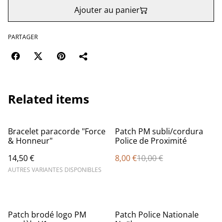
Ajouter au panier
PARTAGER
Related items
%
Bracelet paracorde "Force
Patch PM subli/cordura
& Honneur"
Police de Proximité
14,50 €
8,00 €
10,00 €
AUTRES VARIANTES DISPONIBLES
%
Patch brodé logo PM
Patch Police Nationale