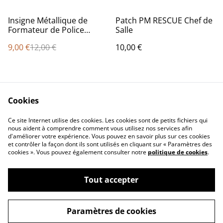
%
Insigne Métallique de
Patch PM RESCUE Chef de
Formateur de Police
Salle
Municipale
9,00 €
12,00 €
10,00 €
Cookies
Ce site Internet utilise des cookies. Les cookies sont de petits fichiers qui
nous aident à comprendre comment vous utilisez nos services afin
d'améliorer votre expérience. Vous pouvez en savoir plus sur ces cookies
Contact Us
Legal Terms
et contrôler la façon dont ils sont utilisés en cliquant sur « Paramètres des
Privacy Policy
Cookie Policy
cookies ». Vous pouvez également consulter notre
politique de cookies
.
Tout accepter
©
2026
Concept Design Store
Paramètres de cookies
powered by