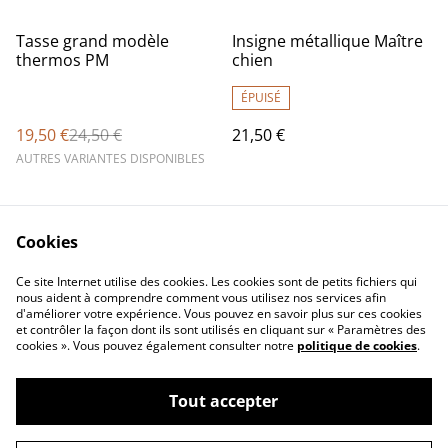
%
Tasse grand modèle
Insigne métallique Maître
thermos PM
chien
ÉPUISÉ
19,50 €
24,50 €
21,50 €
AUTRES VARIANTES DISPONIBLES
Cookies
Ce site Internet utilise des cookies. Les cookies sont de petits fichiers qui
nous aident à comprendre comment vous utilisez nos services afin
d'améliorer votre expérience. Vous pouvez en savoir plus sur ces cookies
Contact Us
Legal Terms
et contrôler la façon dont ils sont utilisés en cliquant sur « Paramètres des
Privacy Policy
Cookie Policy
cookies ». Vous pouvez également consulter notre
politique de cookies
.
Tout accepter
©
2026
Concept Design Store