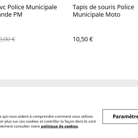
vc Police Municipale
Tapis de souris Police
ande PM
Municipale Moto
0,00 €
10,50 €
Legal Terms
Privacy Policy
Cookie 
Paramètre
hiers qui nous aident à comprendre comment vous utilisez
r plus sur ces cookies et contrôler la façon dont ils sont
galement consulter notre
politique de cookies
.