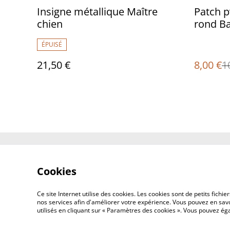
%
Insigne métallique Maître
Patch p
chien
rond B
ÉPUISÉ
21,50 €
8,00 €
1
Contact Us
Cookies
Ce site Internet utilise des cookies. Les cookies sont de petits fic
nos services afin d'améliorer votre expérience. Vous pouvez en savoi
utilisés en cliquant sur « Paramètres des cookies ». Vous pouvez é
©
2026
Concept Design Store