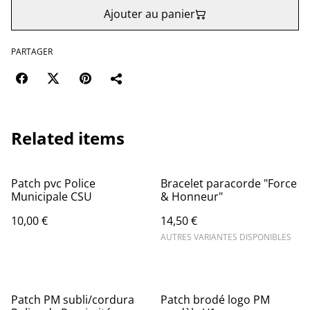
Ajouter au panier
PARTAGER
Related items
Patch pvc Police
Bracelet paracorde "Force
Municipale CSU
& Honneur"
10,00 €
14,50 €
AUTRES VARIANTES DISPONIBLES
%
%
Patch PM subli/cordura
Patch brodé logo PM