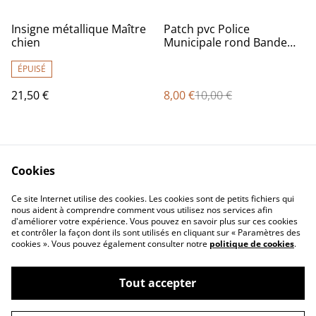
%
Insigne métallique Maître
Patch pvc Police
chien
Municipale rond Bande
PM
ÉPUISÉ
21,50 €
8,00 €
10,00 €
Cookies
Ce site Internet utilise des cookies. Les cookies sont de petits fichiers qui
nous aident à comprendre comment vous utilisez nos services afin
d'améliorer votre expérience. Vous pouvez en savoir plus sur ces cookies
Contact Us
Legal Terms
et contrôler la façon dont ils sont utilisés en cliquant sur « Paramètres des
Privacy Policy
Cookie Policy
cookies ». Vous pouvez également consulter notre
politique de cookies
.
Tout accepter
©
2026
Concept Design Store