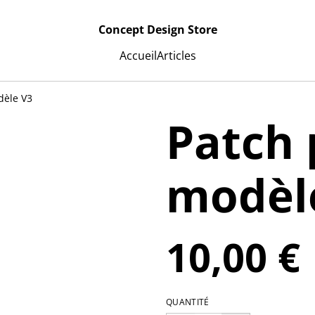
Concept Design Store
Accueil
Articles
dèle V3
Patch 
modèl
10,00 €
QUANTITÉ