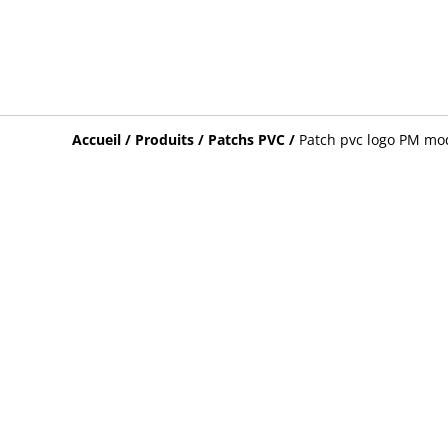
Accueil
/
Produits
/
Patchs PVC
/
Patch pvc logo PM mo