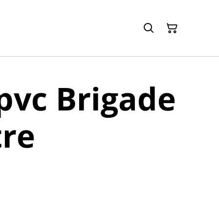
pvc Brigade
tre