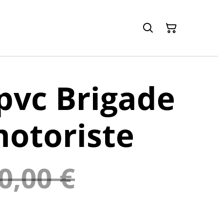
pvc Brigade
otoriste
0,00 €