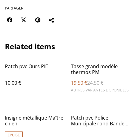
PARTAGER
Related items
%
Patch pvc Ours PIE
Tasse grand modèle
thermos PM
10,00 €
19,50 €
24,50 €
AUTRES VARIANTES DISPONIBLES
%
Insigne métallique Maître
Patch pvc Police
chien
Municipale rond Bande
PM
ÉPUISÉ