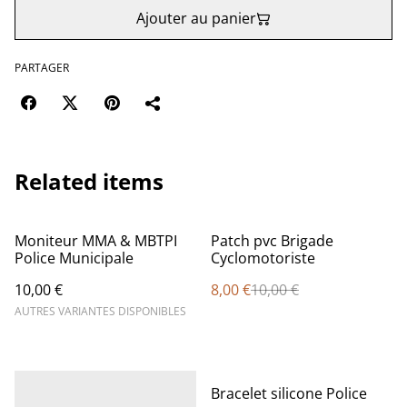
Ajouter au panier
PARTAGER
Related items
%
Moniteur MMA & MBTPI
Patch pvc Brigade
Police Municipale
Cyclomotoriste
10,00 €
8,00 €
10,00 €
AUTRES VARIANTES DISPONIBLES
%
Bracelet silicone Police