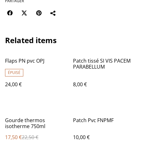
PARTAGER
Related items
Flaps PN pvc OPJ
Patch tissé SI VIS PACEM
PARABELLUM
ÉPUISÉ
24,00 €
8,00 €
%
Gourde thermos
Patch Pvc FNPMF
isotherme 750ml
17,50 €
22,50 €
10,00 €