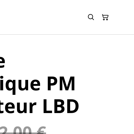
e
lique PM
teur LBD
2,00 €