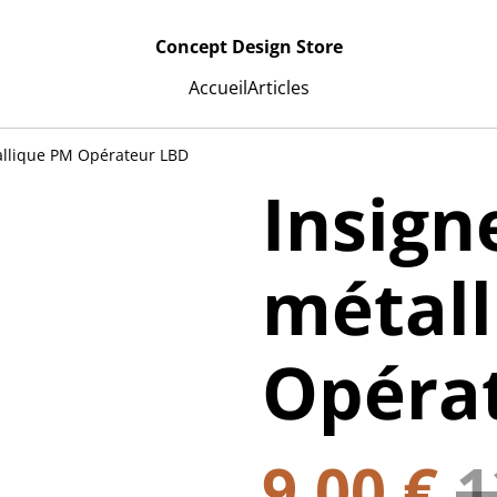
Concept Design Store
Accueil
Articles
allique PM Opérateur LBD
Insign
métal
Opéra
9,00 €
1