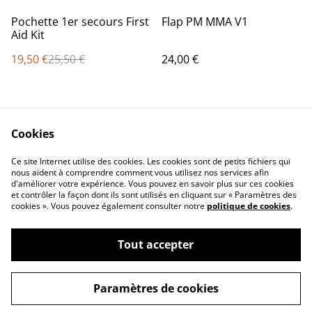
%
Pochette 1er secours First
Flap PM MMA V1
Aid Kit
19,50 €
25,50 €
24,00 €
Cookies
Ce site Internet utilise des cookies. Les cookies sont de petits fichiers qui
nous aident à comprendre comment vous utilisez nos services afin
d'améliorer votre expérience. Vous pouvez en savoir plus sur ces cookies
Contact Us
Legal Terms
et contrôler la façon dont ils sont utilisés en cliquant sur « Paramètres des
Privacy Policy
Cookie Policy
cookies ». Vous pouvez également consulter notre
politique de cookies
.
Tout accepter
©
2026
Concept Design Store
Paramètres de cookies
powered by