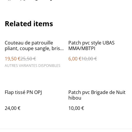
Related items
%
%
Couteau de patrouille
Patch pvc style UBAS
pliant, coupe sangle, brise
MMA/MBTPI
vitre
19,50 €
25,50 €
6,00 €
10,00 €
AUTRES VARIANTES DISPONIBLES
Flap tissé PN OPJ
Patch pvc Brigade de Nuit
hibou
24,00 €
10,00 €