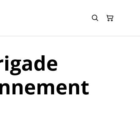
rigade
onnement