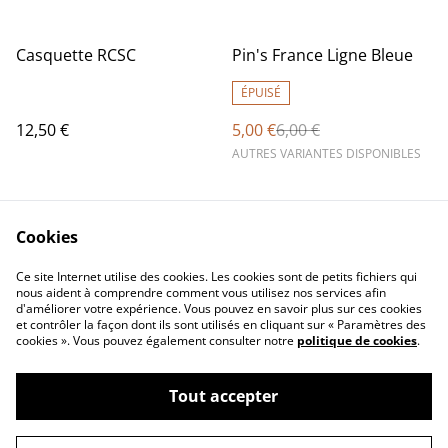
%
Casquette RCSC
Pin's France Ligne Bleue
ÉPUISÉ
12,50 €
5,00 €
6,00 €
AUTRES VARIANTES DISPONIBLES
Cookies
Ce site Internet utilise des cookies. Les cookies sont de petits fichiers qui
nous aident à comprendre comment vous utilisez nos services afin
d'améliorer votre expérience. Vous pouvez en savoir plus sur ces cookies
Contact Us
Legal Terms
et contrôler la façon dont ils sont utilisés en cliquant sur « Paramètres des
Privacy Policy
Cookie Policy
cookies ». Vous pouvez également consulter notre
politique de cookies
.
Tout accepter
©
2026
Concept Design Store