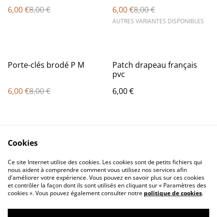
6,00 €
8,00 €
6,00 €
8,00 €
AUTRES VARIANTES DISPONIBLES
%
Porte-clés brodé P M
Patch drapeau français
pvc
6,00 €
8,00 €
6,00 €
Cookies
Ce site Internet utilise des cookies. Les cookies sont de petits fichiers qui
nous aident à comprendre comment vous utilisez nos services afin
d'améliorer votre expérience. Vous pouvez en savoir plus sur ces cookies
Contact Us
Legal Terms
et contrôler la façon dont ils sont utilisés en cliquant sur « Paramètres des
Privacy Policy
Cookie Policy
cookies ». Vous pouvez également consulter notre
politique de cookies
.