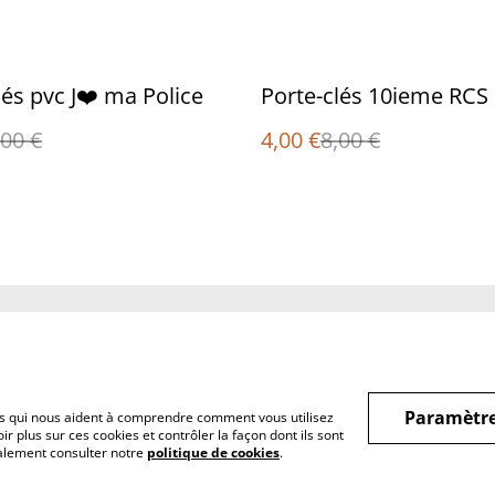
%
lés pvc J❤️ ma Police
Porte-clés 10ieme RCS
,00 €
4,00 €
8,00 €
Legal Terms
Privacy Policy
Cookie 
Paramètre
hiers qui nous aident à comprendre comment vous utilisez
r plus sur ces cookies et contrôler la façon dont ils sont
galement consulter notre
politique de cookies
.