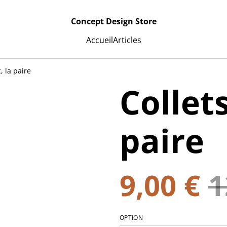
Concept Design Store
Accueil
Articles
, la paire
Collets
paire
9,00 €
1
OPTION