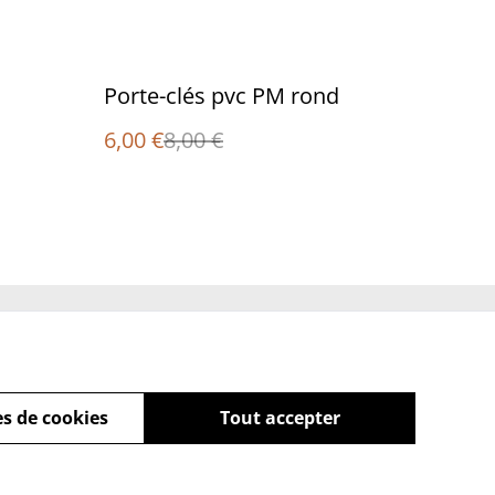
%
Porte-clés pvc PM rond
6,00 €
8,00 €
Policy
s de cookies
Tout accepter
powered by