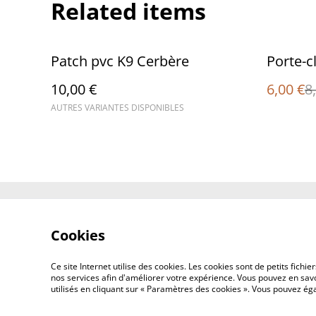
Related items
%
Patch pvc K9 Cerbère
Porte-c
10,00 €
6,00 €
8
AUTRES VARIANTES DISPONIBLES
Contact Us
Cookies
Ce site Internet utilise des cookies. Les cookies sont de petits fic
nos services afin d'améliorer votre expérience. Vous pouvez en savoi
utilisés en cliquant sur « Paramètres des cookies ». Vous pouvez é
©
2026
Concept Design Store