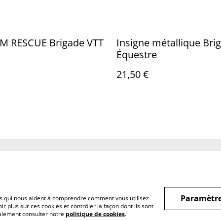
PM RESCUE Brigade VTT
Insigne métallique Bri
Équestre
21,50 €
Legal Terms
Privacy Policy
Cookie 
Paramètre
hiers qui nous aident à comprendre comment vous utilisez
r plus sur ces cookies et contrôler la façon dont ils sont
galement consulter notre
politique de cookies
.