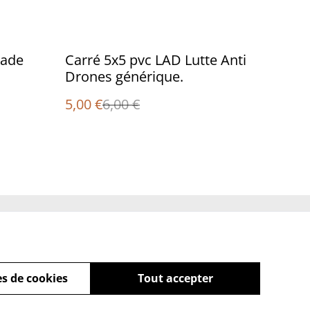
%
gade
Carré 5x5 pvc LAD Lutte Anti
Drones générique.
5,00 €
6,00 €
Policy
s de cookies
Tout accepter
powered by