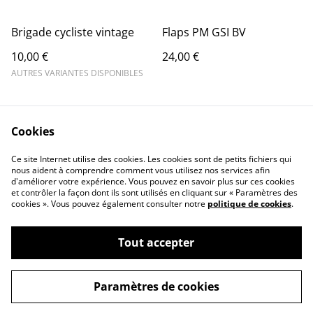
Brigade cycliste vintage
Flaps PM GSI BV
10,00 €
24,00 €
AUTRES VARIANTES DISPONIBLES
Cookies
Ce site Internet utilise des cookies. Les cookies sont de petits fichiers qui
nous aident à comprendre comment vous utilisez nos services afin
d'améliorer votre expérience. Vous pouvez en savoir plus sur ces cookies
Contact Us
Legal Terms
et contrôler la façon dont ils sont utilisés en cliquant sur « Paramètres des
Privacy Policy
Cookie Policy
cookies ». Vous pouvez également consulter notre
politique de cookies
.
Tout accepter
©
2026
Concept Design Store
Paramètres de cookies
powered by