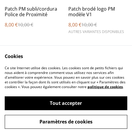
%
%
Patch PM subli/cordura
Patch brodé logo PM
Police de Proximité
modèle V1
8,00 €
10,00 €
8,00 €
10,00 €
AUTRES VARIANTES DISPONIBLES
Cookies
Ce site Internet utilise des cookies. Les cookies sont de petits fichiers qui
nous aident à comprendre comment vous utilisez nos services afin
d'améliorer votre expérience. Vous pouvez en savoir plus sur ces cookies
Contact Us
Legal Terms
et contrôler la façon dont ils sont utilisés en cliquant sur « Paramètres des
Privacy Policy
Cookie Policy
cookies ». Vous pouvez également consulter notre
politique de cookies
.
Tout accepter
©
2026
Concept Design Store
Paramètres de cookies
powered by