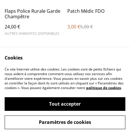
%
Flaps Police Rurale Garde
Patch Médic FDO
Champêtre
24,00 €
3,00 €
5,00 €
AUTRES VARIANTES DISPONIBLES
Cookies
Ce site Internet utilise des cookies. Les cookies sont de petits fichiers qui
nous aident à comprendre comment vous utilisez nos services afin
d'améliorer votre expérience. Vous pouvez en savoir plus sur ces cookies
Contact Us
Legal Terms
et contrôler la façon dont ils sont utilisés en cliquant sur « Paramètres des
Privacy Policy
Cookie Policy
cookies ». Vous pouvez également consulter notre
politique de cookies
.
Tout accepter
©
2026
Concept Design Store
Paramètres de cookies
powered by